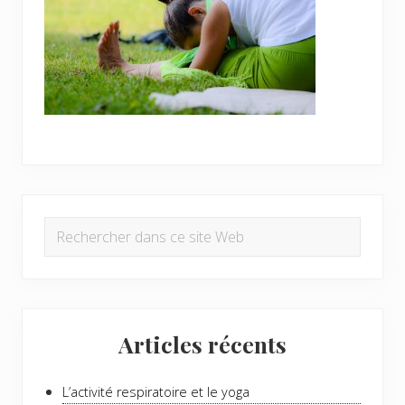
Barre
Rechercher
latérale
dans
principale
ce
site
Web
Articles récents
L’activité respiratoire et le yoga