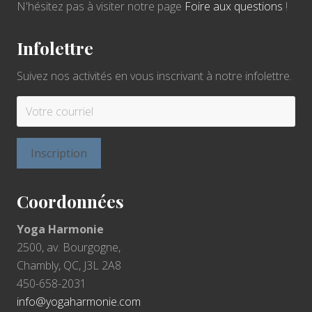
N'hésitez pas à visiter notre page
Foire aux questions
!
Infolettre
Suivez nos activités en vous inscrivant à notre infolettre.
Coordonnées
Yoga Harmonie
2500, av. Bourgogne,
Chambly, QC, J3L 2A8
450-658-2031
info@yogaharmonie.com