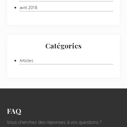
avril 2018
Catégories
Articles
Footer
FAQ
Vous cherchez des réponses à vos questions ?