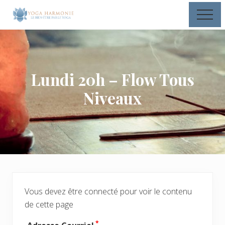
Menu
Passer
Passer
Passer
Men
au
à
au
Le
contenu
la
pied
bien-
principal
barre
de
être
par
latérale
page
le
principale
Lundi 20h – Flow Tous
Yoga
Niveaux
Vous devez être connecté pour voir le contenu
de cette page
*